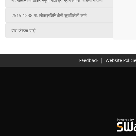
मा. बाळासाहेब ठाकरे स्मृती मातोश्री ग्रामपंचायत बांधणी योजना
2515-1238 मा. लोकप्रतिनिधीनी सुचविलेली कामे
सेवा जेष्ठता यादी
Feedback
Website Polici