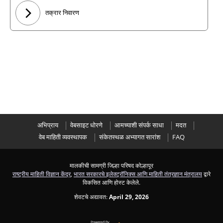
तक्रार निवारण
अभिप्राय
वेबसाइट धोरणे
आमच्याशी संपर्क साधा
मदत
वेब माहिती व्यवस्थापक
संकेतस्थळ अभ्यागत सारांश
FAQ
मालकीची सामग्री जिल्हा परिषद कोल्हापूर
राष्ट्रीय माहिती विज्ञान केंद्र
,
भारत सरकारचे इलेक्ट्रॉनिक्स आणि माहिती तंत्रज्ञान मंत्रालय
द्वारे
विकसित आणि होस्ट केलेले.
शेवटचे अद्यावत:
April 29, 2026