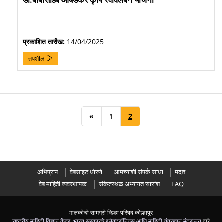
प्रकाशित तारीख:
14/04/2025
तपशील
«
1
2
अभिप्राय
वेबसाइट धोरणे
आमच्याशी संपर्क साधा
मदत
वेब माहिती व्यवस्थापक
संकेतस्थळ अभ्यागत सारांश
FAQ
मालकीची सामग्री जिल्हा परिषद कोल्हापूर
राष्ट्रीय माहिती विज्ञान केंद्र
,
भारत सरकारचे इलेक्ट्रॉनिक्स आणि माहिती तंत्रज्ञान मंत्रालय
द्वारे