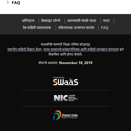
FAQ
अभिप्राय
वेबसाइट धोरणे
आमच्याशी संपर्क साधा
मदत
वेब माहिती व्यवस्थापक
संकेतस्थळ अभ्यागत सारांश
FAQ
मालकीची सामग्री जिल्हा परिषद कोल्हापूर
राष्ट्रीय माहिती विज्ञान केंद्र
,
भारत सरकारचे इलेक्ट्रॉनिक्स आणि माहिती तंत्रज्ञान मंत्रालय
द्वारे
विकसित आणि होस्ट केलेले.
शेवटचे अद्यावत:
November 18, 2019