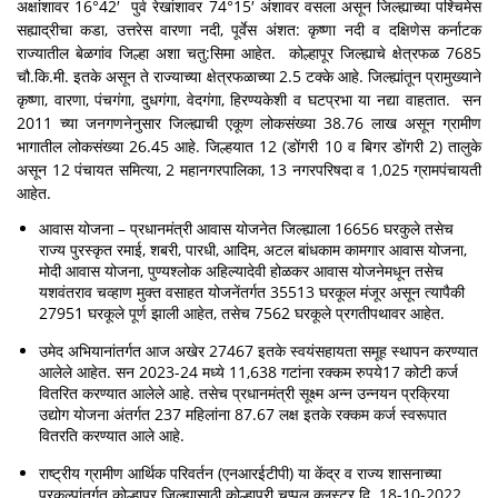
अक्षांशावर 16°42′ पुर्व रेखांशावर 74°15′ अंशावर वसला असून जिल्ह्याच्या पश्चिमेस
सह्याद्रीचा कडा, उत्तरेस वारणा नदी, पूर्वेस अंशत: कृष्णा नदी व दक्षिणेस कर्नाटक
राज्यातील बेळगांव जिल्हा अशा चतु:सिमा आहेत. कोल्हापूर जिल्ह्याचे क्षेत्रफळ 7685
चौ.कि.मी. इतके असून ते राज्याच्या क्षेत्रफळाच्या 2.5 टक्के आहे. जिल्ह्यांतून प्रामुख्याने
कृष्णा, वारणा, पंचगंगा, दुधगंगा, वेदगंगा, हिरण्यकेशी व घटप्रभा या नद्या वाहतात. सन
2011 च्या जनगणनेनुसार जिल्ह्याची एकूण लोकसंख्या 38.76 लाख असून ग्रामीण
भागातील लोकसंख्या 26.45 आहे. जिल्हयात 12 (डोंगरी 10 व बिगर डोंगरी 2) तालुके
असून 12 पंचायत समित्या, 2 महानगरपालिका, 13 नगरपरिषदा व 1,025 ग्रामपंचायती
आहेत.
आवास योजना – प्रधानमंत्री आवास योजनेत जिल्ह्याला 16656 घरकुले तसेच
राज्य पुरस्कृत रमाई, शबरी, पारधी, आदिम, अटल बांधकाम कामगार आवास योजना,
मोदी आवास योजना, पुण्यश्लोक अहिल्यादेवी होळकर आवास योजनेमधून तसेच
यशवंतराव चव्हाण मुक्त वसाहत योजनेंतर्गत 35513 घरकूल मंजूर असून त्यापैकी
27951 घरकूले पूर्ण झाली आहेत, तसेच 7562 घरकूले प्रगतीपथावर आहेत.
उमेद अभियानांतर्गत आज अखेर 27467 इतके स्वयंसहायता समूह स्थापन करण्यात
आलेले आहेत. सन 2023-24 मध्ये 11,638 गटांना रक्कम रुपये17 कोटी कर्ज
वितरित करण्यात आलेले आहे. तसेच प्रधानमंत्री सूक्ष्म अन्न उन्नयन प्रक्रिया
उद्योग योजना अंतर्गत 237 महिलांना 87.67 लक्ष इतके रक्कम कर्ज स्वरूपात
वितरति करण्यात आले आहे.
राष्ट्रीय ग्रामीण आर्थिक परिवर्तन (एनआरईटीपी) या केंद्र व राज्य शासनाच्या
प्रकल्पांतर्गत कोल्हापूर जिल्ह्यासाठी कोल्हापूरी चप्पल क्लस्टर दि. 18-10-2022