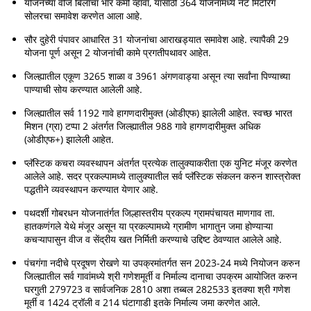
योजनेच्या वीज बिलाचा भार कमी व्हावा, यासाठी 364 योजनांमध्ये नेट मिटरिंग
सोलरचा समावेश करणेत आला आहे.
सौर दुहेरी पंपावर आधारित 31 योजनांचा आराखड्यात समावेश आहे. त्यापैकी 29
योजना पूर्ण असून 2 योजनांची कामे प्रगतीपथावर आहेत.
जिल्ह्यातील एकूण 3265 शाळा व 3961 अंगणवाड्या असून त्या सर्वांना पिण्याच्या
पाण्याची सोय करण्यात आलेली आहे.
जिल्ह्यातील सर्व 1192 गावे हागणदारीमुक्त (ओडीएफ) झालेली आहेत. स्वच्छ भारत
मिशन (ग्रा) टप्पा 2 अंतर्गत जिल्ह्यातील 988 गावे हागणदारीमुक्त अधिक
(ओडीएफ+) झालेली आहेत.
प्लॅस्टिक कचरा व्यवस्थापन अंतर्गत प्रत्येक तालुक्याकरीता एक युनिट मंजूर करणेत
आलेले आहे. सदर प्रकल्पामध्ये तालुक्यातील सर्व प्लॅस्टिक संकलन करुन शास्त्रोक्त
पद्धतीने व्यवस्थापन करण्यात येणार आहे.
पथदर्शी गोबरधन योजनातंर्गत जिल्हास्तरीय प्रकल्प ग्रामपंचायत माणगाव ता.
हातकणंगले येथे मंजूर असून या प्रकल्पामध्ये ग्रामीण भागातुन जमा होण्याऱ्या
कचऱ्यापासुन वीज व सेंद्रीय खत निर्मिती करण्याचे उद्दिष्ट ठेवण्यात आलेले आहे.
पंचगंगा नदीचे प्रदूषण रोखणे या उपक्रमांतर्गत सन 2023-24 मध्ये नियोजन करुन
जिल्ह्यातील सर्व गावांमध्ये श्री गणेशमूर्ती व निर्माल्य दानाचा उपक्रम आयोजित करुन
घरगुती 279723 व सार्वजनिक 2810 अशा तब्बल 282533 इतक्या श्री गणेश
मूर्ती व 1424 ट्रॉली व 214 घंटागाडी इतके निर्माल्य जमा करणेत आले.