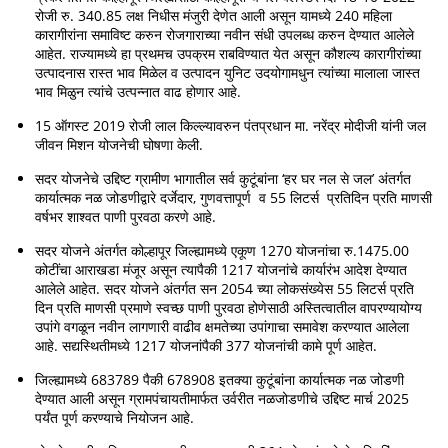
रोजी रु. 340.85 लक्ष निधीस मंजुरी देणेत आली असून यामध्ये 240 महिला
कारागीरांना समाविष्ट करुन रोजगाराच्या नवीन संधी उपलब्ध करुन देण्यात आलेले
आहेत. राज्यामध्ये हा प्रथमच उपक्रम राबविण्यात येत असून कौशल्य कारागीरांच्या
उत्पादनास रास्त भाव मिळेल व उत्पादन युनिट उदयोगामधुन त्यांच्या मालाला जास्त
भाव मिळुन त्यांचे उत्पन्नात वाढ होणार आहे.
15 ऑगस्ट 2019 रोजी लाल किल्ल्यावरुन पंतप्रधान मा. नरेंद्र मोदीजी यांनी जल
जीवन मिशन योजनेची घोषणा केली.
सदर योजनेचे उद्दिष्ट ग्रामीण भागातील सर्व कुटूंबांना ‘हर घर नल से जल’ अंतर्गत
कार्यात्मक नळ जोडणीद्वारे दर्जेदार, गुणवत्तापूर्ण व 55 लिटर्स प्रतिदिन प्रति माणसी
वर्षभर शाश्वत पाणी पुरवठा करणे आहे.
सदर योजने अंतर्गत कोल्हापूर जिल्ह्यामध्ये एकूण 1270 योजनांचा रु.1475.00
कोटींचा आराखडा मंजूर असून त्यापैकी 1217 योजनांचे कार्यारंभ आदेश देण्यात
आलेले आहेत. सदर योजने अंतर्गत सन 2054 च्या लोकसंख्येस 55 लिटर्स प्रति
दिन प्रति माणसी प्रमाणे स्वच्छ पाणी पुरवठा होणेसाठी अस्तित्वातील वापरण्यायोग्य
उपांगे वगळून नवीन लागणारी वाढीव क्षमतेच्या उपांगाचा समावेश करण्यात आलेला
आहे. सद्यस्थितीमध्ये 1217 योजनांपैकी 377 योजनांची कामे पूर्ण आहेत.
जिल्ह्यामध्ये 683789 पैकी 678908 इतक्या कुटूंबांना कार्यात्मक नळ जोडणी
देण्यात आली असून ग्रामपंचायतीमार्फत उर्वरीत नळजोडणीचे उद्दिष्ट मार्च 2025
पर्यंत पूर्ण करण्याचे नियोजन आहे.