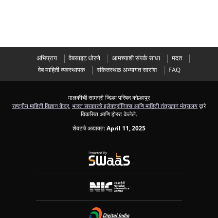
अभिप्राय
वेबसाइट धोरणे
आमच्याशी संपर्क साधा
मदत
वेब माहिती व्यवस्थापक
संकेतस्थळ अभ्यागत सारांश
FAQ
मालकीची सामग्री जिल्हा परिषद कोल्हापूर
राष्ट्रीय माहिती विज्ञान केंद्र
,
भारत सरकारचे इलेक्ट्रॉनिक्स आणि माहिती तंत्रज्ञान मंत्रालय
द्वारे
विकसित आणि होस्ट केलेले.
शेवटचे अद्यावत:
April 11, 2025