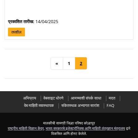
प्रकाशित तारीख:
14/04/2025
तपशील
«
1
2
अभिप्राय
वेबसाइट धोरणे
आमच्याशी संपर्क साधा
मदत
वेब माहिती व्यवस्थापक
संकेतस्थळ अभ्यागत सारांश
FAQ
मालकीची सामग्री जिल्हा परिषद कोल्हापूर
राष्ट्रीय माहिती विज्ञान केंद्र
,
भारत सरकारचे इलेक्ट्रॉनिक्स आणि माहिती तंत्रज्ञान मंत्रालय
द्वारे
विकसित आणि होस्ट केलेले.