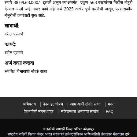
रुपये 38,09,63,000/- इतकी असून त्याअंतर्गत एकूण 563 वस्त्यांच्या निधीस मंजूरी
देण्यात आली आहे. सदर कामे माहे मार्च 2025 अखेर पूर्ण करणेची असून, प्रशासकीय
मंजुरीची कार्यवाही सुरू आहे.
लाभार्थी:
वरील प्रमाणे
फायदे:
वरील प्रमाणे
अर्ज कसा करावा
संबंधित विभागाशी संपर्क साधा
अभिप्राय
वेबसाइट धोरणे
आमच्याशी संपर्क साधा
मदत
वेब माहिती व्यवस्थापक
संकेतस्थळ अभ्यागत सारांश
FAQ
मालकीची सामग्री जिल्हा परिषद कोल्हापूर
राष्ट्रीय माहिती विज्ञान केंद्र
,
भारत सरकारचे इलेक्ट्रॉनिक्स आणि माहिती तंत्रज्ञान मंत्रालय
द्वारे